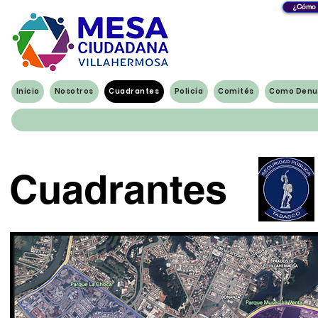
¿Cómo y
Inicio
Nosotros
Cuadrantes
Policia
Comités
Como Denu
Cuadrantes