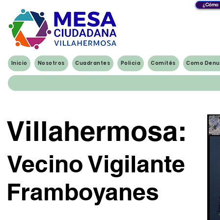
¿Cómo y
Inicio
Nosotros
Cuadrantes
Policia
Comités
Como Denu
Villahermosa:
Vecino Vigilante
Framboyanes