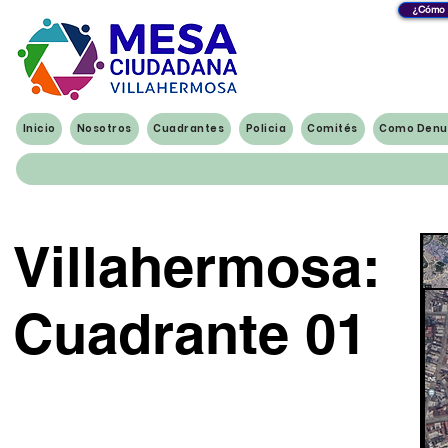
¿Cómo y
Inicio
Nosotros
Cuadrantes
Policia
Comités
Como Denu
Villahermosa:
Cuadrante 01