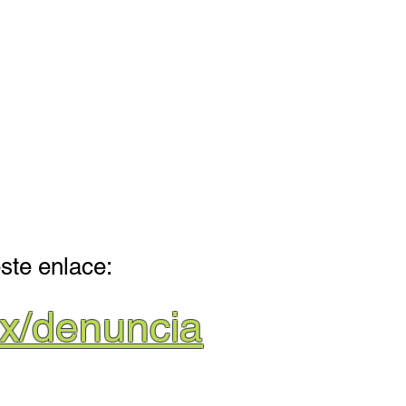
roteger a tu familia
Los niños y niñas no están a la venta
Espacios Seguros Turismo
este enlace:
x/denuncia