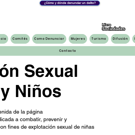
¿Cómo y dónde denunciar un delito?
icia
Comités
Como Denunciar
Mujeres
Turismo
Difusión
Contacto
ión Sexual
 y Niños
Rescatando a la I
enida de la página
dicada a combatir, prevenir y
con fines de explotación sexual de niñas