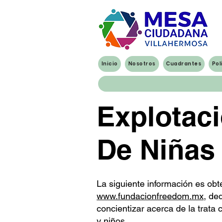
Inicio
Nosotros
Cuadrantes
Pol
Explotac
De Niñas
La siguiente información es obt
www.fundacionfreedom.mx
, de
concientizar acerca de la trata 
y niños.